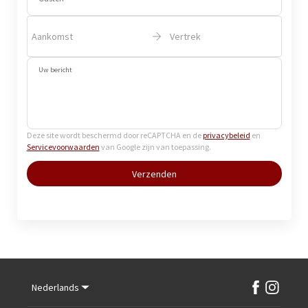
Aankomst
Vertrek
Uw bericht
Deze site wordt beschermd door reCAPTCHA en de
privacybeleid
en
Servicevoorwaarden
van Google zijn van toepassing.
Verzenden
Nederlands
Facebook
Instagram