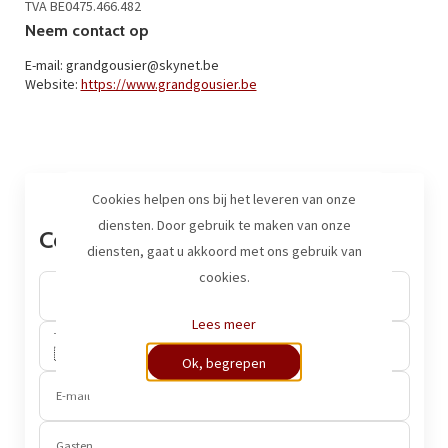
TVA BE0475.466.482
Neem contact op
E-mail:
grandgousier@skynet.be
Website:
https://www.grandgousier.be
Cookies helpen ons bij het leveren van onze
diensten. Door gebruik te maken van onze
Contact
diensten, gaat u akkoord met ons gebruik van
cookies.
Naam
Lees meer
Telefoon
▾
🇺🇸
Ok, begrepen
E-mail
Gasten