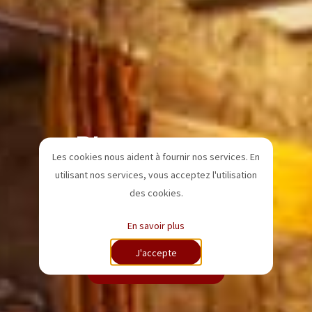
Bienvenue au
Les cookies nous aident à fournir nos services. En
Grandgousier à
utilisant nos services, vous acceptez l'utilisation
des cookies.
Mirwart!
En savoir plus
J'accepte
Réservez maintenant