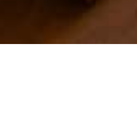
Gîte de grande
capacité
Une belle maison en pierres du pays, l’ancienne grange aménagée
avec d’épaisses poutres en chêne et un escalier qui craque
constitue le cadre rustique de ce gîte authentique, plein de